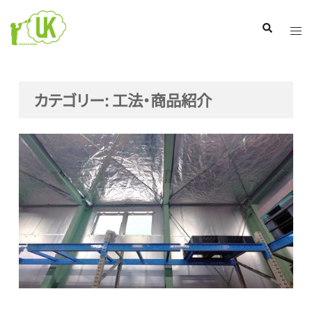
コ
ン
ト
検
索
テ
グ
ン
ル
ツ
メ
カテゴリー:
工法・商品紹介
へ
ニ
ス
ュ
キ
ー
ッ
プ