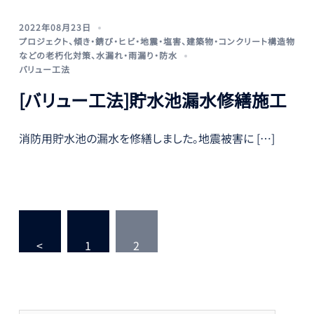
2022年08月23日
プロジェクト
、
傾き・錆び・ヒビ・地震・塩害
、
建築物・コンクリート構造物
などの老朽化対策
、
水漏れ・雨漏り・防水
バリュー工法
[バリュー工法]貯水池漏水修繕施工
消防用貯水池の漏水を修繕しました。地震被害に […]
投
稿
<
1
2
ナ
ビ
ゲ