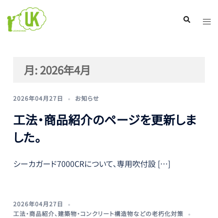
コ
ン
ト
検
索
テ
グ
ン
ル
ツ
メ
月:
2026年4月
へ
ニ
ス
ュ
キ
ー
2026年04月27日
お知らせ
ッ
工法・商品紹介のページを更新しま
プ
した。
シーカガード7000CRについて、専用吹付設 […]
2026年04月27日
工法・商品紹介
、
建築物・コンクリート構造物などの老朽化対策