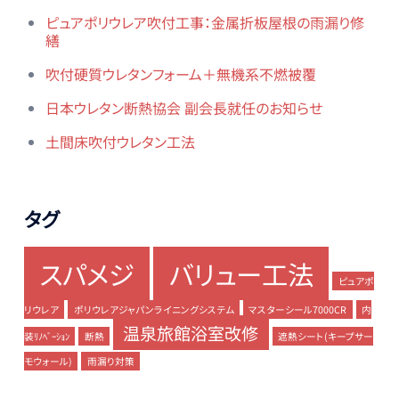
ピュアポリウレア吹付工事：金属折板屋根の雨漏り修
繕
吹付硬質ウレタンフォーム＋無機系不燃被覆
日本ウレタン断熱協会 副会長就任のお知らせ
土間床吹付ウレタン工法
タグ
スパメジ
バリュー工法
ピュアポ
リウレア
ポリウレアジャパンライニングシステム
マスターシール7000CR
内
温泉旅館浴室改修
装ﾘﾉﾍﾞｰｼｮﾝ
断熱
遮熱シート(キープサー
モウォール)
雨漏り対策