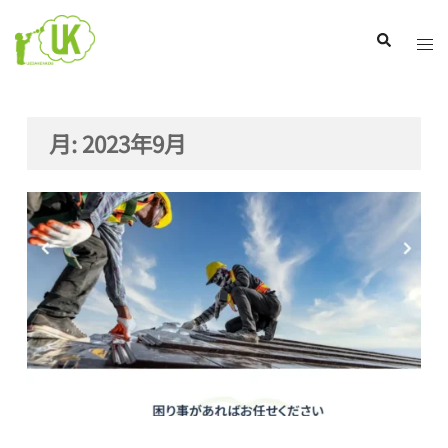
コ
ン
ト
検
索
テ
グ
ン
ル
ツ
メ
月:
2023年9月
へ
ニ
ス
ュ
キ
ー
ッ
プ