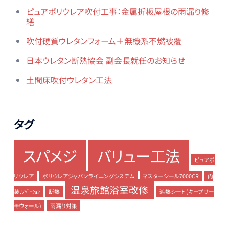
ピュアポリウレア吹付工事：金属折板屋根の雨漏り修
繕
吹付硬質ウレタンフォーム＋無機系不燃被覆
日本ウレタン断熱協会 副会長就任のお知らせ
土間床吹付ウレタン工法
タグ
スパメジ
バリュー工法
ピュアポ
リウレア
ポリウレアジャパンライニングシステム
マスターシール7000CR
内
温泉旅館浴室改修
装ﾘﾉﾍﾞｰｼｮﾝ
断熱
遮熱シート(キープサー
モウォール)
雨漏り対策