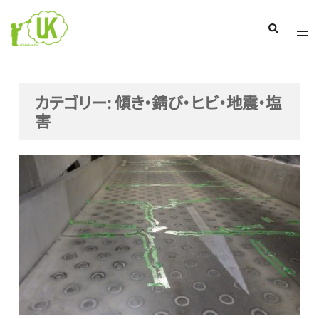
コ
ン
ト
検
索
テ
グ
ン
ル
ツ
メ
カテゴリー:
傾き・錆び・ヒビ・地震・塩
へ
ニ
害
ス
ュ
キ
ー
ッ
プ