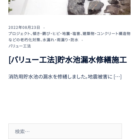
2022年08月23日
プロジェクト
、
傾き・錆び・ヒビ・地震・塩害
、
建築物・コンクリート構造物
などの老朽化対策
、
水漏れ・雨漏り・防水
バリュー工法
[バリュー工法]貯水池漏水修繕施工
消防用貯水池の漏水を修繕しました。地震被害に […]
検
索: