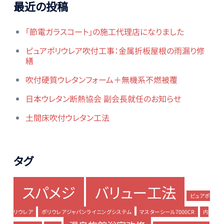
最近の投稿
「節電ガラスコート」の施工代理店になりました
ピュアポリウレア吹付工事：金属折板屋根の雨漏り修
繕
吹付硬質ウレタンフォーム＋無機系不燃被覆
日本ウレタン断熱協会 副会長就任のお知らせ
土間床吹付ウレタン工法
タグ
スパメジ
バリュー工法
ピュアポ
リウレア
ポリウレアジャパンライニングシステム
マスターシール7000CR
内