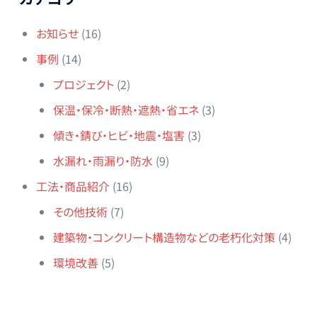
ョ
ン
お知らせ
(16)
事例
(14)
プロジェクト
(2)
保温・保冷・断熱・遮熱・省エネ
(3)
傾き・錆び・ヒビ・地震・塩害
(3)
水漏れ・雨漏り・防水
(9)
工法・商品紹介
(16)
その他技術
(7)
建築物・コンクリート構造物などの老朽化対策
(4)
環境改善
(5)