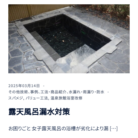
2025年03月14日
その他技術
、
事例
、
工法・商品紹介
、
水漏れ・雨漏り・防水
スパメジ
,
バリュー工法
,
温泉旅館浴室改修
露天風呂漏水対策
お困りごと 女子露天風呂の浴槽が劣化により漏 […]