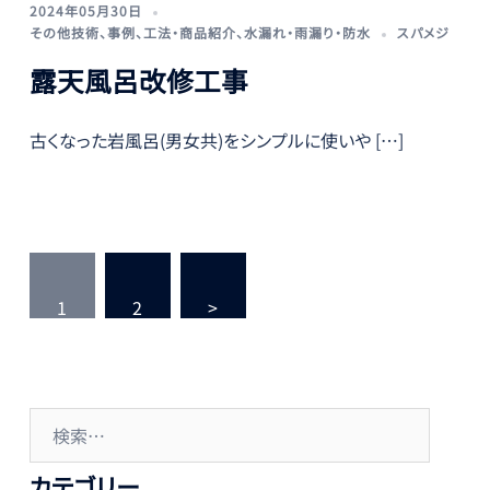
2024年05月30日
その他技術
、
事例
、
工法・商品紹介
、
水漏れ・雨漏り・防水
スパメジ
露天風呂改修工事
古くなった岩風呂(男女共)をシンプルに使いや […]
投
稿
1
2
>
ナ
ビ
ゲ
検
ー
索:
シ
カテゴリー