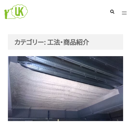
コ
ン
ト
検
索
テ
グ
ン
ル
ツ
メ
カテゴリー:
工法・商品紹介
へ
ニ
ス
ュ
キ
ー
ッ
プ