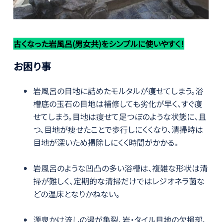
古くなった岩風呂(男女共)をシンプルに使いやすく！
お困り事
岩風呂の目地に詰めたモルタルが痩せてしまう。浴
槽底の玉石の目地は補修しても劣化が早く、すぐ痩
せてしまう。目地は痩せて足つぼのような状態に、且
つ、目地が痩せたことで歩行しにくくなり、清掃時は
目地が深いため掃除しにくく時間がかかる。
岩風呂のような凹凸の多い浴槽は、複雑な形状は清
掃が難しく、定期的な清掃だけではレジオネラ菌な
どの温床となりかねない。
源泉かけ流しの湯が亀裂、岩・タイル目地の欠損部、