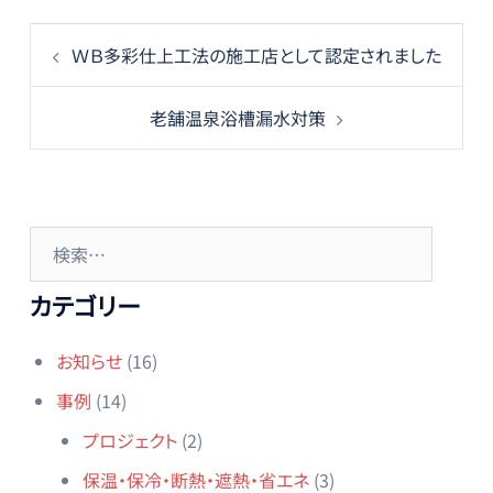
投
ＷＢ多彩仕上工法の施工店として認定されました
稿
ナ
老舗温泉浴槽漏水対策
ビ
ゲ
ー
シ
検
ョ
索:
ン
カテゴリー
お知らせ
(16)
事例
(14)
プロジェクト
(2)
保温・保冷・断熱・遮熱・省エネ
(3)