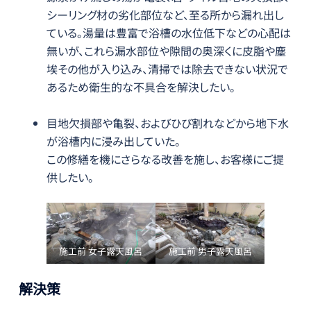
シーリング材の劣化部位など、至る所から漏れ出し
ている。湯量は豊富で浴槽の水位低下などの心配は
無いが、これら漏水部位や隙間の奥深くに皮脂や塵
埃その他が入り込み、清掃では除去できない状況で
あるため衛生的な不具合を解決したい。
目地欠損部や亀裂、およびひび割れなどから地下水
が浴槽内に浸み出していた。
この修繕を機にさらなる改善を施し、お客様にご提
供したい。
施工前 女子露天風呂
施工前 男子露天風呂
解決策