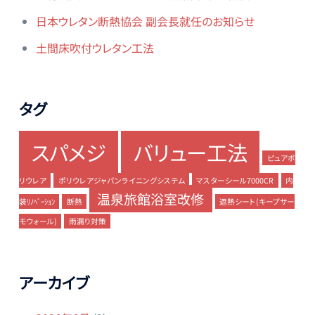
日本ウレタン断熱協会 副会長就任のお知らせ
土間床吹付ウレタン工法
タグ
スパメジ
バリュー工法
ピュアポ
リウレア
ポリウレアジャパンライニングシステム
マスターシール7000CR
内
温泉旅館浴室改修
装ﾘﾉﾍﾞｰｼｮﾝ
断熱
遮熱シート(キープサー
モウォール)
雨漏り対策
アーカイブ