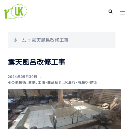
コ
ン
ト
検
索
テ
グ
ン
ル
ツ
メ
ホーム
»
露天風呂改修工事
へ
ニ
ス
ュ
キ
ー
露天風呂改修工事
ッ
プ
2024年05月30日
その他技術
、
事例
、
工法・商品紹介
、
水漏れ・雨漏り・防水